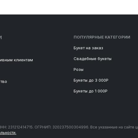
ПОПУЛЯРНЫЕ КАТЕГОРИИ
И
Букет на заказ
Свадебные букеты
тивным клиентам
Розы
Букеты до 3 000Р
ство
Букеты до 1 000Р
 ИНН: 231212414715. ОГРНИП: 320237500304996. Все указанные на сайте 
льности.