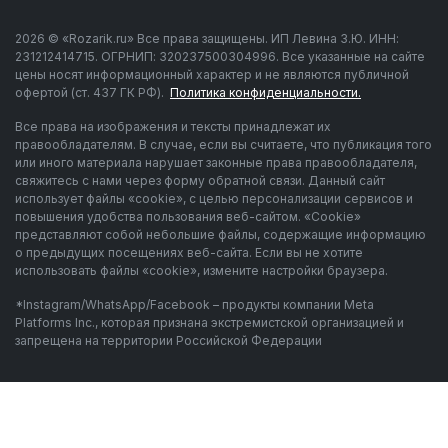
2026 © «Rozarik.ru» Все права защищены. ИП Левина З.Ю. ИНН:
231212414715. ОГРНИП: 320237500304996. Все указанные на сайте
цены носят информационный характер и не являются публичной
офертой (ст. 437 ГК РФ).
Политика конфиденциальности.
Все права на изображения и тексты принадлежат их
правообладателям. В случае, если вы считаете, что публикация того
или иного материала нарушает законные права правообладателя,
свяжитесь с нами через форму обратной связи. Данный сайт
использует файлы «cookie», с целью персонализации сервисов и
повышения удобства пользования веб-сайтом. «Cookie»
представляют собой небольшие файлы, содержащие информацию
о предыдущих посещениях веб-сайта. Если вы не хотите
использовать файлы «cookie», измените настройки браузера.
*Instagram/WhatsApp/Facebook – продукты компании Meta
Platforms Inc., которая признана экстремистской организацией и
запрещена на территории Российской Федерации