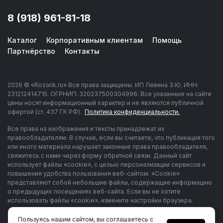
8 (918) 961-81-18
Каталог
Корпоративным клиентам
Помощь
Партнёрство
Контакты
2026 © «Rozarik.ru» Все права защищены. ИП Левина З.Ю. ИНН:
231212414715. ОГРНИП: 320237500304996. Все указанные на сайте
цены носят информационный характер и не являются публичной
офертой (ст. 437 ГК РФ).
Политика конфиденциальности.
Все права на изображения и тексты принадлежат их
правообладателям. В случае, если вы считаете, что публикация того
или иного материала нарушает законные права правообладателя,
свяжитесь с нами через форму обратной связи. Данный сайт
использует файлы «cookie», с целью персонализации сервисов и
повышения удобства пользования веб-сайтом. «Cookie»
представляют собой небольшие файлы, содержащие информацию
о предыдущих посещениях веб-сайта. Если вы не хотите
использовать файлы «cookie», измените настройки браузера.
*Instagram/WhatsApp/Facebook – продукты компании Meta
Пользуясь нашим сайтом, вы соглашаетесь с